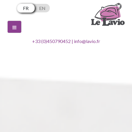
Skip
FR
EN
to
content
+33 (0)450790452 | info@lavio.fr