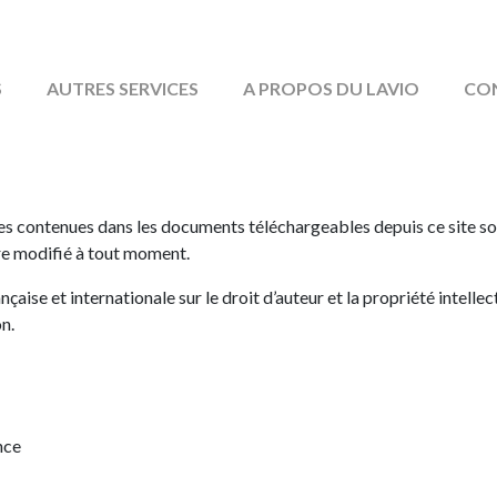
S
AUTRES SERVICES
A PROPOS DU LAVIO
CO
es contenues dans les documents téléchargeables depuis ce site sont
tre modifié à tout moment.
ançaise et internationale sur le droit d’auteur et la propriété intell
on.
nce