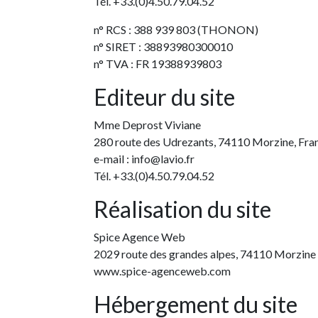
Tél. +33.(0)4.50.79.04.52
n° RCS : 388 939 803 (THONON)
n° SIRET : 38893980300010
n° TVA : FR 19388939803
Editeur du site
Mme Deprost Viviane
280 route des Udrezants, 74110 Morzine, Fra
e-mail : info@lavio.fr
Tél. +33.(0)4.50.79.04.52
Réalisation du site
Spice Agence Web
2029 route des grandes alpes, 74110 Morzine
www.spice-agenceweb.com
Hébergement du site